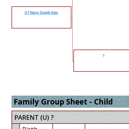
D7 Ngọc Quỳnh Đào
?
Family Group Sheet - Child
PARENT (
U
) ?