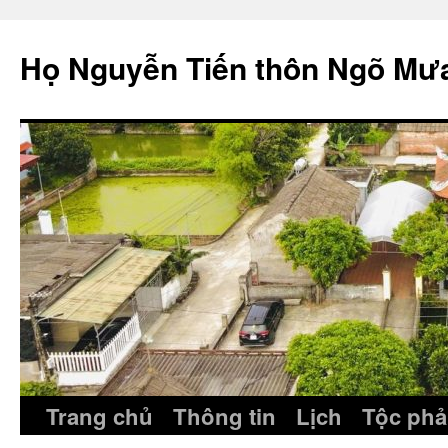
Skip
to
Họ Nguyễn Tiến thôn Ngõ Mư
content
Trang chủ
Thông tin
Lịch
Tộc phả