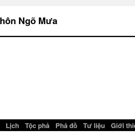
thôn Ngõ Mưa
Lịch
Tộc phả
Phả đồ
Tư liệu
Giới th