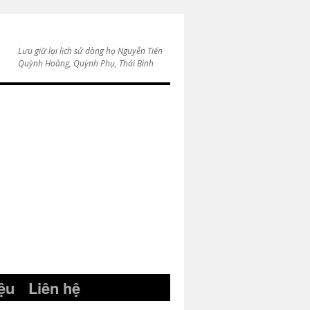
Lưu giữ lại lịch sử dòng họ Nguyễn Tiến
Quỳnh Hoàng, Quỳnh Phụ, Thái Bình
iệu
Liên hệ