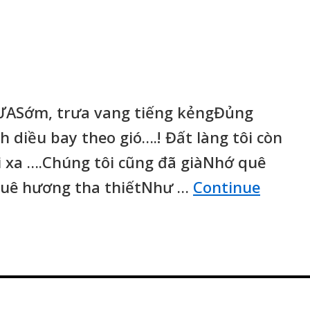
ƯASớm, trưa vang tiếng kẻngĐủng
 diều bay theo gió….! Đất làng tôi còn
 xa ….Chúng tôi cũng đã giàNhớ quê
quê hương tha thiếtNhư …
Continue