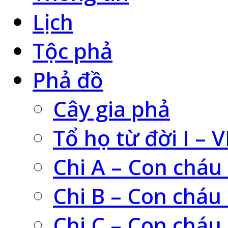
Lịch
Tộc phả
Phả đồ
Cây gia phả
Tổ họ từ đời I – V
Chi A – Con cháu
Chi B – Con cháu
Chi C – Con cháu