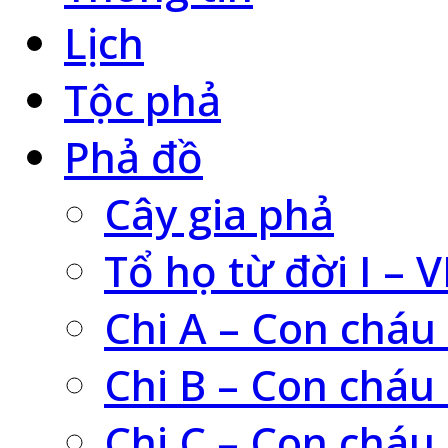
Lịch
Tộc phả
Phả đồ
Cây gia phả
Tổ họ từ đời I – V
Chi A – Con cháu
Chi B – Con cháu
Chi C – Con cháu