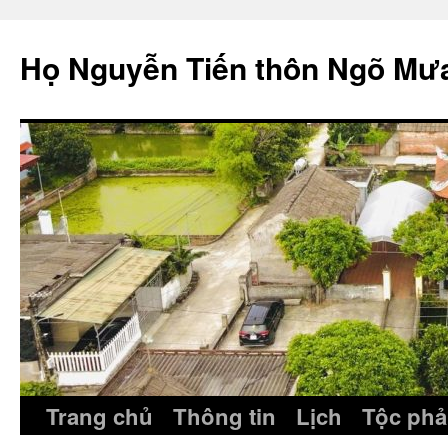
Skip
to
Họ Nguyễn Tiến thôn Ngõ Mư
content
Trang chủ
Thông tin
Lịch
Tộc phả