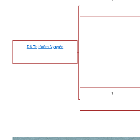
D6 Thị Điêm Nguyễn
?