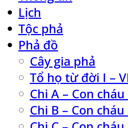
Lịch
Tộc phả
Phả đồ
Cây gia phả
Tổ họ từ đời I – V
Chi A – Con cháu
Chi B – Con cháu
Chi C – Con cháu