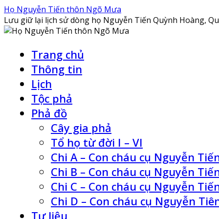
Skip
Họ Nguyễn Tiến thôn Ngõ Mưa
to
Lưu giữ lại lịch sử dòng họ Nguyễn Tiến Quỳnh Hoàng, Qu
content
Trang chủ
Thông tin
Lịch
Tộc phả
Phả đồ
Cây gia phả
Tổ họ từ đời I – VI
Chi A – Con cháu cụ Nguyễn Tiến
Chi B – Con cháu cụ Nguyễn Tiến
Chi C – Con cháu cụ Nguyễn Tiế
Chi D – Con cháu cụ Nguyễn Tiê
Tư liệu