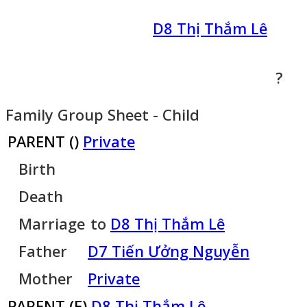
D8 Thị Thắm Lê
?
Family Group Sheet - Child
PARENT (
)
Private
Birth
Death
Marriage
to
D8 Thị Thắm Lê
Father
D7 Tiến Ưởng Nguyễn
Mother
Private
PARENT (
F
)
D8 Thị Thắm Lê