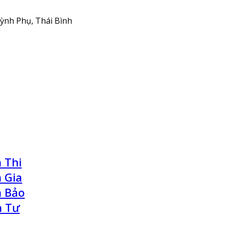
ỳnh Phụ, Thái Bình
 Thi
 Gia
n Bảo
n Tư