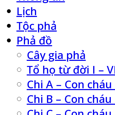
Lịch
Tộc phả
Phả đồ
Cây gia phả
Tổ họ từ đời I – V
Chi A – Con cháu
Chi B – Con cháu
Chi C – Con cháu