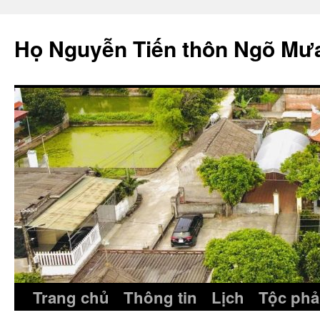
Skip
to
Họ Nguyễn Tiến thôn Ngõ Mư
content
Trang chủ
Thông tin
Lịch
Tộc phả