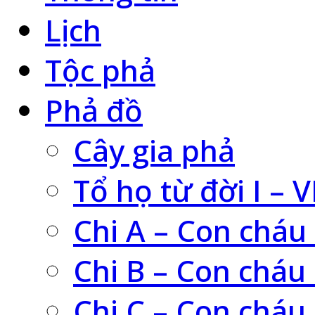
Lịch
Tộc phả
Phả đồ
Cây gia phả
Tổ họ từ đời I – V
Chi A – Con cháu
Chi B – Con cháu
Chi C – Con cháu