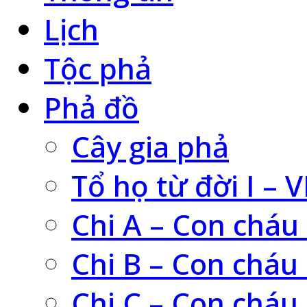
Lịch
Tộc phả
Phả đồ
Cây gia phả
Tổ họ từ đời I – V
Chi A – Con cháu
Chi B – Con cháu
Chi C – Con cháu