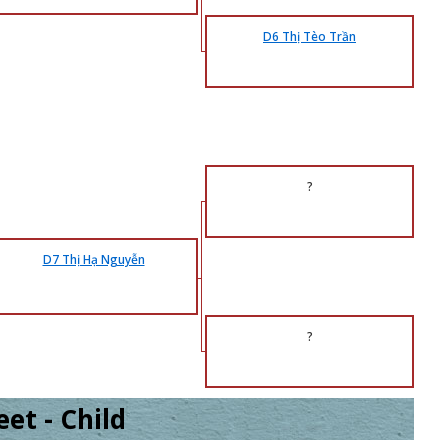
D6 Thị Tèo Trần
?
D7 Thị Hạ Nguyễn
?
et - Child