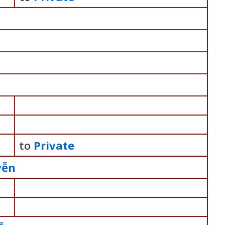
to
Private
yễn