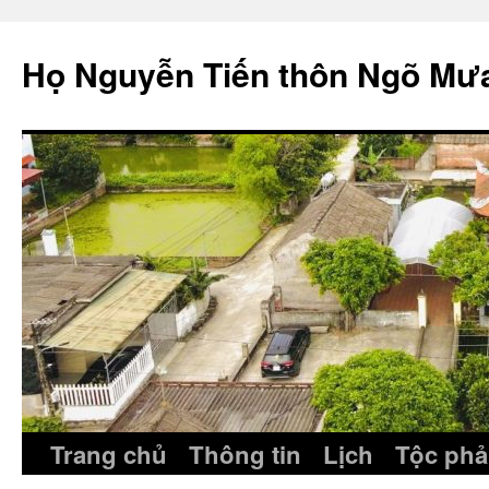
Skip
to
Họ Nguyễn Tiến thôn Ngõ Mư
content
Trang chủ
Thông tin
Lịch
Tộc phả