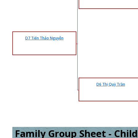
D7 Tiến Thảo Nguyễn
D6 Thị Quỳ Trần
Family Group Sheet - Child