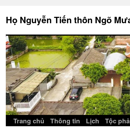
Skip
to
Họ Nguyễn Tiến thôn Ngõ Mư
content
Trang chủ
Thông tin
Lịch
Tộc phả